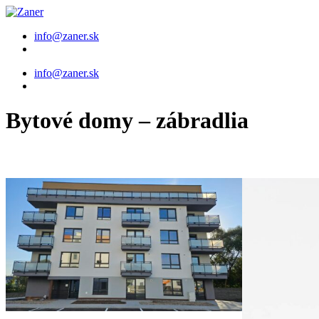
Preskočiť
na
info@zaner.sk
obsah
Menu
info@zaner.sk
Bytové domy – zábradlia